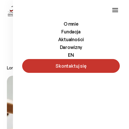
O mnie
Fundacja
Aktualności
Aktualności
Życie na medal
Darowizny
testowa zajawka
EN
Skontaktuj się
Lorem ipsum…